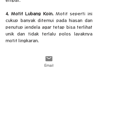
empat.
4. Motif Lubang Koin. 
Motif seperti ini 
cukup banyak ditemui pada hiasan dan 
penutup jendela agar tetap bisa terlihat 
unik dan tidak terlalu polos layaknya 
motif lingkaran.
PROS
Email
Mudah dibentuk dan dipasang.
Mempunyai ketahanan yang kuat.
Bisa menciptakan privasi yang baik.
Penampilannya yang menarik dapat 
menambah kesan artistik.
Variasi dari ketebalannya juga dapat 
digunakan.
pada struktur yang berat hingga 
desain interior yang sederhana.
Menyaring suara yang masuk ke 